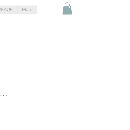
RKAUF
More
..