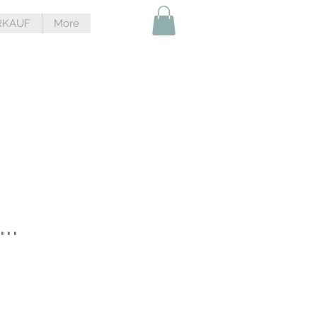
RKAUF
More
..