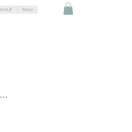
RKAUF
More
..