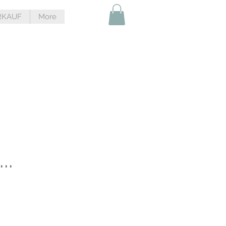
RKAUF
More
..